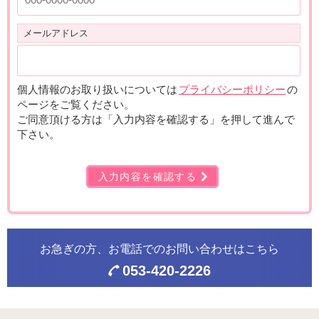
平成28年
あいあい浜松 移転
8月
メールアドレス
平成29年
巡回型訪問サービスセンター アイケア磐田 開設
4月
平成30年
在宅介護センターアイケア御殿場 開設
4月
個人情報のお取り扱いについては
プライバシーポリシー
の
令和元年
ページをご覧ください。
小規模多機能型居宅介護施設 あいの街高松 開設
5月
ご同意頂ける方は「入力内容を確認する」を押して進んで
令和4年
小規模多機能型居宅介護施設 あいの街大久保 開設
下さい。
6月
サービス付高齢者向け住宅 アイケア磐田北 開設
入力内容を確認する
令和6年
グループホーム あいの街浅田 開設
3月
お急ぎの方、お電話での
お問い合わせはこちら
053-420-2226