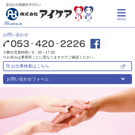
MENU
トップ
お問い合わせ
アイケアとは
※弊社営業時間／8：30～17:30
※お休みは事業所ごとに異なりますのでご確認ください。
サービス紹介
お仕事検索はこちら
介護サービス
事業所一覧
お問い合わせフォーム
保育サービス
事業所一覧
採用情報
介護についての学び
よくある質問
事業所検索
新卒採用
介護リフォーム
中途採用
お知らせ