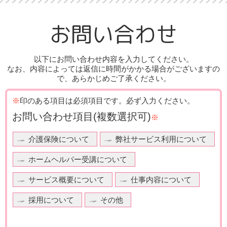
平成19年
在宅介護センターアイケア沼津 開設
平成11年
ケアプランセンターアイケア浜松 開設
5月
平成24年
ケアプランセンターアイケア高松 開設
8月
10月
お問い合わせ
平成19年
小規模多機能施設あいの街葛川 開設
平成11年
在宅介護センターアイケア浜松 開設
7月
平成25年
高齢者住宅及びリフォームを主とした建設会社
10月
1月
平成19年
デイサービスセンターあいの街葛川 開設
平成11年
在宅介護センターアイケア磐田 開設
7月
「株式会社アイケンホーム」設立
以下にお問い合わせ内容を入力してください。
10月
なお、内容によっては返信に時間がかかる場合がございますの
平成19年
在宅介護センターアイケア湖西 開設
平成25年
平成12年
グループホームあいの街神田 開設
有限会社アイ・ケアサービスを
7月
で、あらかじめご了承ください。
4月
1月
平成19年
在宅介護センターアイケア浜松北 開設
小規模多機能施設あいの街神田 開設
株式会社アイケアサービスへ社名変更
10月
※
印のある項目は必須項目です。
必ず入力ください。
平成20年
平成25年
在宅介護センターアイケア高松 開設
平成12年
サービス付き高齢者住宅おおるり新貝 開設
在宅介護センターアイケア藤枝 開設
お問い合わせ項目
(複数選択可)
1月
6月
※
1月
平成20年
グループホームあいの街焼津 開設
平成12年
デイサービスセンターあいの街磐田 開設
ケアプランセンターアイケア掛川 開設
4月
1月
介護保険について
弊社サービス利用について
ケアプランセンターアイケア新貝 開設
平成20年
小規模多機能施設あいの街焼津 開設
平成12年
ケアプランセンターアイケア磐田 開設
5月
3月
ホームヘルパー受講について
平成25年
サービス付き高齢者住宅おおるり天竜川駅前 開設
平成20年
9月
ケアプランセンターアイケア浜松南 開設
平成12年
訪問入浴センターアイケア浜松 開設
6月
4月
サービス概要について
仕事内容について
在宅介護センターアイケア浜松東 開設
平成20年
デイサービスセンターさわだ 開設
平成12年
在宅介護センターアイケア浜松南 開設
6月
6月
採用について
その他
平成25年
介護保険外事業・派遣紹介業を主としたサービス会
11月
平成20年
社
ケアプランセンターアイケア高松 開設
平成12年
在宅介護センターアイケア掛川 開設
7月
10月