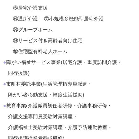
⑤居宅介護支援
⑥通所介護
⑦小規模多機能型居宅介護
⑧グループホーム
⑨サービス付き高齢者向け住宅
⑩住宅型有料老人ホーム
●
障がい福祉サービス事業
(居宅介護
・
重度訪問介護
・
同行援護)
●
市町村委託事業
(生活管理指導員派遣
・
障がい者移動支援
・
軽度生活援助)
●
教育事業
(介護職員初任者研修
・
介護事務研修
・
介護支援専門員受験対策講座
・
介護福祉士受験対策講座
・
介護予防運動教室
・
同行援護従業者養成研修)