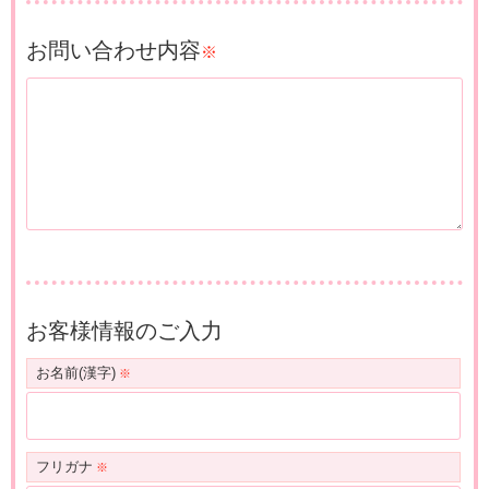
「株式会社アイケアサービス」を浜松に設立
平成20年
デイサービスセンターあいの街高松 開設
平成13年
在宅介護センターアイケア浜北 開設
8月
6月
平成26年
(社)シルバーサービス振興会より
お問い合わせ内容
11月
※
平成20年
在宅介護センターアイケア葛川 開設
平成13年
ケアプランセンターアイケア浜北 開設
10月
8月
「シルバーマーク取得事業者」永年表彰される
平成20年
ケアプランセンターアイケア葛川 開設
平成13年
在宅介護センターアイケア浜松西 開設
11月
8月
平成26年
神田を複合拠点とする(在宅・ケアプラン・小規模・
12月
グループホーム)
平成20年
ケアプランセンターアイケア沼津南 開設
平成13年
在宅介護センターアイケア袋井 開設
12月
10月
在宅介護センターアイケア神田 開設
平成20年
在宅介護センターアイケア沼津南 開設
平成14年
ケアプランセンターアイケア袋井 開設
12月
3月
ケアプランセンターアイケア神田 開設
平成21年
小規模多機能施設あいの街大平台 開設
平成15年
在宅介護センターアイケア静岡 開設
4月
1月
サテライト型小規模多機能型居宅介護施設を葛川に
新設
平成21年
本社 新屋完成 本社移転
平成15年
ケアプランセンターアイケアあべ川 開設
6月
5月
新規開設した施設を小規模多機能型居宅介護施設あ
株式会社アイケアサービスから株式会社アイケアに
平成15年
在宅介護センターアイケア焼津 開設
いの街
お客様情報のご入力
7月
社名変更
葛川1号館とし、既存の施設を小規模多機能型居宅介
平成16年
グループホームあいの里高塚 開設
平成21年
お名前(漢字)
在宅介護センターアイケア三ヶ日 開設
4月
護施設
9月
平成16年
グループホームあいの里篠ヶ瀬 開設
平成21年
在宅介護センターアイケア磐田東 開設
あいの街葛川2号館と改称
7月
10月
平成16年
平成27年
デイサービスあいの街佐鳴湖 開設
特定非営利活動法人「遠江」設立 市川社長が理事
平成22年
グループホームあいの街富士川 開設
12月
1月
フリガナ
7月
長に就任