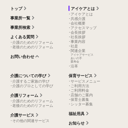
トップ
アイケアとは
･アイケアとは
事業所一覧
･共感介護
･会社概要
事業所検索
･アクセスマップ
･会長挨拶
よくある質問
･社長挨拶
･事業内容
･介護のためのリフォーム
･社是
･老後のためのリフォーム
･関連企業
アイケアサービス
お問い合わせ
あいの手
愛寿会
･沿革
介護についての学び
保育サービス
･介護するご家族の学び
･サービスメニュー
･介護のプロとしての学び
･ご利用方法
･ご利用料金
･店舗のご案内
介護リフォーム
･保育士募集
･介護のためのリフォーム
･シッター募集
･老後のためのリフォーム
福祉用具
介護サービス
･その他の関連サービス
お知らせ