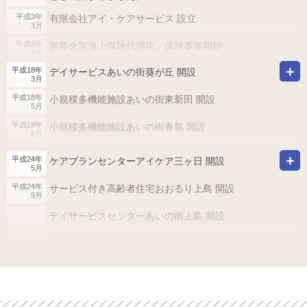
平成3年
有限会社アイ・ケアサービス 設立
3月
平成4年
興亜火災海上保険代理店／保険事業開始
4月
平成18年
平成5年
デイサービスあいの街葵が丘 開設
(社)シルバーサービス振興会
3月
4月
平成18年
小規模多機能施設あいの街東新田 開設
「全国在宅介護事業協議会」会員
5月
平成7年
(社)シルバーサービス振興会より在宅サービスにお
平成18年
小規模多機能施設あいの街青島 開設
10月
6月
ける
平成18年
ケアプランセンターアイケア藤枝 開設
「シルバーマーク」の認定を受ける
平成24年
ケアプランセンターアイケア三ヶ日 開設
6月
5月
平成18年
平成9年
磐田市、豊田町、豊岡村、竜洋町、福田町、JA、シ
訪問入浴センターアイケア磐田 開設
平成24年
サービス付き高齢者住宅おおるり上島 開設
4月
7月
ルバー人材
9月
平成18年
デイサービスセンターあいの街磐田 開設
デイサービスセンターあいの街上島 開設
9月
センター、労災ケアセンター、大手企業より厚生省
の定める
平成19年
小規模多機能施設あいの街葵が丘 開設
在宅介護センターアイケア上島 開設
3月
「ホームヘルパー養成研修2級課程」講座を受託
ケアプランセンターアイケア上島 開設
平成19年
ケアプランセンターアイケア焼津 開設
4月
平成10年
在宅介護事業の全国ネットワーク化を図り、
4月
訪問看護ステーション遠州上島 開設
平成19年
磐田夜間訪問介護センター 開設
4月
併せて訪問健康指導事業等の展開開始(加盟21社)
配食センターアイケア上島 開設