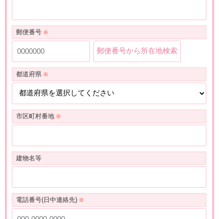
平成17年
在宅介護センターアイケア浜北芝本 開設
小規模多機能施設あいの街富士川 開設
2月
平成26年
沼津に複合拠点を新設(在宅・ケアプラン・デイサー
12月
ビス)
平成17年
平成23年
訪問看護ステーションアイケア高塚 開設
グループホームあいの街浜北 開設
3月
3月
郵便番号
デイサービスセンターあいの街さわだ 移転
平成17年
在宅介護センターアイケアかば 開設
小規模多機能施設あいの街浜北 開設
4月
郵便番号から所在地検索
デイサービスセンターあいの街沼津に改称
平成23年
グループホームあいの街家代 開設
平成17年
在宅介護センターアイケア芳川 開設
4月
平成27年
4月
掛川市と「福祉避難所の開設運営に関する協定」締
6月
都道府県
結
平成23年
グループホームあいの街袖師 開設
平成17年
ケアプランセンターアイケア静岡 開設
11月
6月
平成27年
サービス付高齢者向け住宅 おおるり西美薗 開設
9月
小規模多機能施設あいの街袖師 開設
平成17年
デイサービスあいの街東新田 開設
6月
ケアプランセンター アイケア浜北 開設
市区町村番地
平成17年
グループホームあいの里東新田 開設
6月
平成28年
小規模多機能型居宅介護施設 あいの街葵が丘、
4月
平成17年
デイサービスあいの街七日町 開設
7月
デイサービスセンター あいの街葵が丘が移転
建物名等
小規模多機能型居宅介護施設 あいの街高丘、
デイサービスセンター あいの街高丘に改称
平成28年
小規模多機能型居宅介護施設 あいの街緑ヶ丘 開設
電話番号(日中連絡先)
8月
サービス付高齢者向け住宅 アイケア掛川 開設