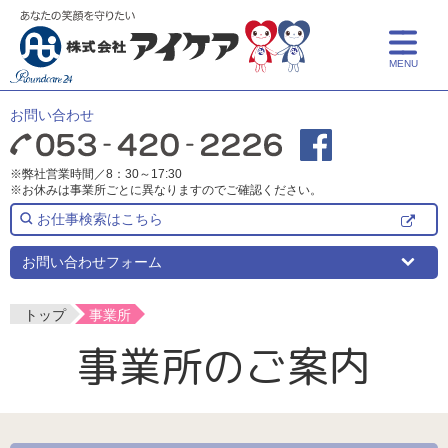
MENU
トップ
お問い合わせ
アイケアとは
※弊社営業時間／8：30～17:30
※お休みは事業所ごとに異なりますのでご確認ください。
サービス紹介
お仕事検索はこちら
介護サービス
事業所一覧
お問い合わせフォーム
保育サービス
事業所一覧
採用情報
トップ
事業所
事業所のご案内
介護についての学び
よくある質問
事業所検索
新卒採用
介護リフォーム
中途採用
お知らせ