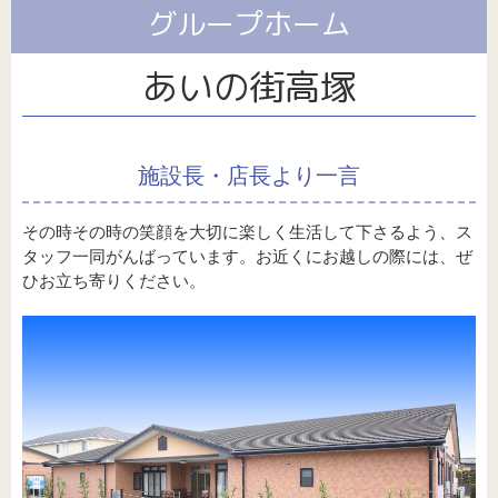
サイト/プライバシーポリシー
パート・アルバイト採用
福祉用具
グループホーム
介護保険外サービス全般
あいの街高塚
施設長・店長より一言
その時その時の笑顔を大切に楽しく生活して下さるよう、ス
タッフ一同がんばっています。お近くにお越しの際には、ぜ
ひお立ち寄りください。