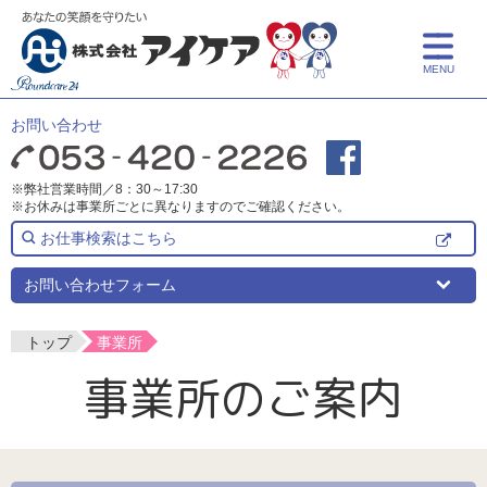
MENU
トップ
お問い合わせ
アイケアとは
※弊社営業時間／8：30～17:30
※お休みは事業所ごとに異なりますのでご確認ください。
サービス紹介
お仕事検索はこちら
介護サービス
事業所一覧
お問い合わせフォーム
保育サービス
事業所一覧
採用情報
トップ
事業所
事業所のご案内
介護についての学び
よくある質問
事業所検索
新卒採用
介護リフォーム
中途採用
お知らせ