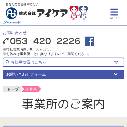
MENU
トップ
お問い合わせ
アイケアとは
※弊社営業時間／8：30～17:30
※お休みは事業所ごとに異なりますのでご確認ください。
サービス紹介
お仕事検索はこちら
介護サービス
事業所一覧
お問い合わせフォーム
保育サービス
事業所一覧
採用情報
トップ
事業所
事業所のご案内
介護についての学び
よくある質問
事業所検索
新卒採用
介護リフォーム
中途採用
お知らせ