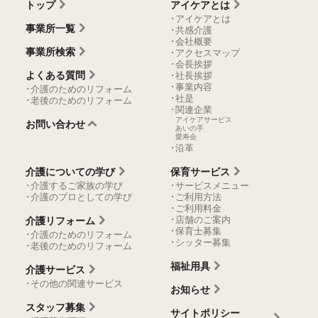
トップ
アイケアとは
･アイケアとは
事業所一覧
･共感介護
･会社概要
事業所検索
･アクセスマップ
･会長挨拶
よくある質問
･社長挨拶
･事業内容
･介護のためのリフォーム
･社是
･老後のためのリフォーム
･関連企業
アイケアサービス
お問い合わせ
あいの手
愛寿会
･沿革
介護についての学び
保育サービス
･介護するご家族の学び
･サービスメニュー
･介護のプロとしての学び
･ご利用方法
･ご利用料金
･店舗のご案内
介護リフォーム
･保育士募集
･介護のためのリフォーム
･シッター募集
･老後のためのリフォーム
福祉用具
介護サービス
･その他の関連サービス
お知らせ
スタッフ募集
サイトポリシー