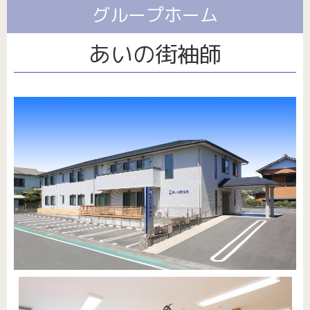
サイト/プライバシーポリシー
パート・アルバイト採用
福祉用具
グループホーム
介護保険外サービス全般
あいの街袖師