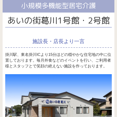
サイト/プライバシーポリシー
パート・アルバイト採用
福祉用具
小規模多機能型居宅介護
介護保険外サービス全般
あいの街葛川1号館・2号館
施設長・店長より一言
掛川駅、東名掛川ICより15分ほどの穏やかな住宅地の中に位
置しております。毎月外食などのイベントを行い、ご利用者
様とスタッフとで笑顔の絶えない施設を作っております。