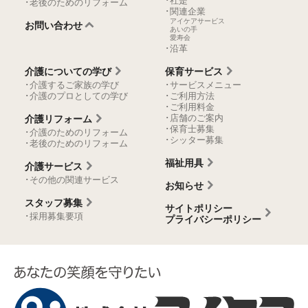
･社是
･老後のためのリフォーム
･関連企業
アイケアサービス
お問い合わせ
あいの手
愛寿会
･沿革
介護についての学び
保育サービス
･介護するご家族の学び
･サービスメニュー
･介護のプロとしての学び
･ご利用方法
･ご利用料金
･店舗のご案内
介護リフォーム
･保育士募集
･介護のためのリフォーム
･シッター募集
･老後のためのリフォーム
福祉用具
介護サービス
･その他の関連サービス
お知らせ
スタッフ募集
サイトポリシー
･採用募集要項
プライバシーポリシー