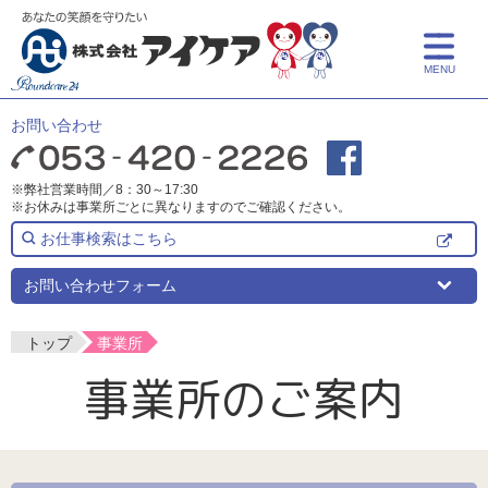
MENU
トップ
お問い合わせ
アイケアとは
※弊社営業時間／8：30～17:30
※お休みは事業所ごとに異なりますのでご確認ください。
サービス紹介
お仕事検索はこちら
介護サービス
事業所一覧
お問い合わせフォーム
保育サービス
事業所一覧
採用情報
トップ
事業所
事業所のご案内
介護についての学び
よくある質問
事業所検索
新卒採用
介護リフォーム
中途採用
お知らせ