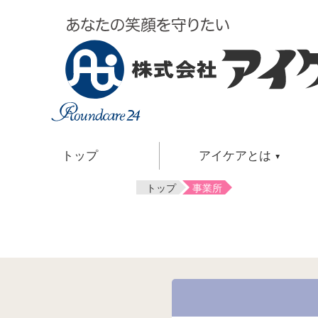
トップ
アイケアとは
トップ
事業所
介護サービス
アイケアとは
はじめて介護サービスを使いたい方
ご自宅で過ごしたい方
アイケアとは・共感介護・
お泊まりを利用しながらご自宅で過ご
会社概要・アクセスマップ・
ご自宅で過ごすのが難しい方
会長挨拶・社長挨拶・事業案内・
その他の関連サービス
社是・関連企業・沿革