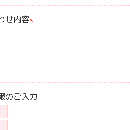
わせ内容
※
報のご入力