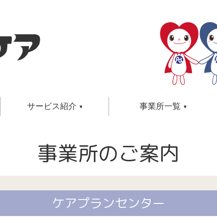
サービス紹介
事業所一覧
保育サービス
介護
事業所一覧
事業所のご案内
関連ページ
サービスメニュー・ご利用方法・
介護のた
在宅介護センター
小規模多機能型居
事業所検索
ご利用料金・店舗のご案内・
老後のた
ケアプランセンター
グループホーム
したい方
保育士募集・シッター募集
福祉
訪問入浴センター
住宅型有料老人ホ
地域/サービスで選ぶ
介護についての学び
訪問看護ステーション
サービス付き高齢
巡回型訪問サービスセンター
介護
介護するご家族の学び
デイサービスセンター
介護のプロとしての学び
ケアプランセンター