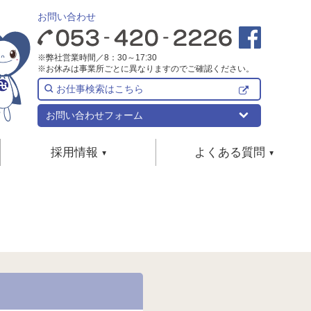
お問い合わせ
※弊社営業時間／8：30～17:30
※お休みは事業所ごとに異なりますのでご確認ください。
お仕事検索はこちら
お問い合わせフォーム
採用情報
よくある質問
リフォーム
新卒採用
事業所検索
よくある質問
めのリフォーム
宅介護
地域/サービスで選ぶ
居宅介護支援について
中途採用
めのリフォーム
介護サービスについて
用具
ーム
サービス付き高齢者向け住宅について
パート・アルバイト採用
者向け住宅
求人について
保険外サービス全般