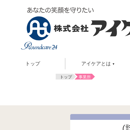
トップ
アイケアとは
トップ
事業所
介護サービス
アイケアとは
はじめて介護サービスを使いたい方
ご自宅で過ごしたい方
アイケアとは・共感介護・
お泊まりを利用しながらご自宅で過ご
会社概要・アクセスマップ・
ご自宅で過ごすのが難しい方
会長挨拶・社長挨拶・事業案内・
その他の関連サービス
社是・関連企業・沿革