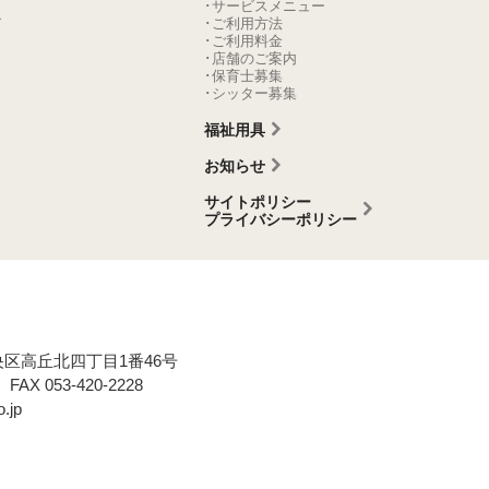
･サービスメニュー
び
･ご利用方法
･ご利用料金
･店舗のご案内
･保育士募集
ム
･シッター募集
ム
福祉用具
お知らせ
サイトポリシー
プライバシーポリシー
区高丘北四丁目1番46号
代)
FAX 053-420-2228
.jp