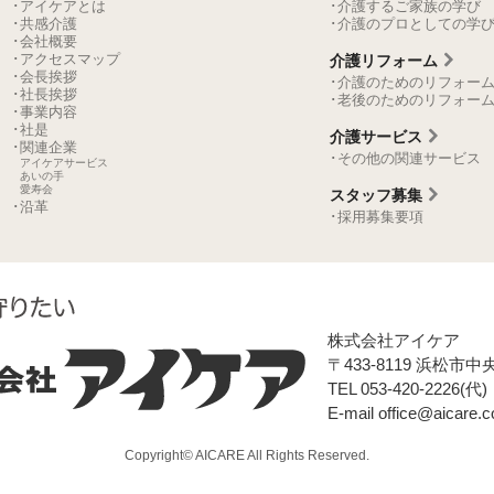
･アイケアとは
･介護するご家族の学び
･共感介護
･介護のプロとしての学
･会社概要
･アクセスマップ
介護リフォーム
･会長挨拶
･介護のためのリフォー
･社長挨拶
･老後のためのリフォー
･事業内容
･社是
介護サービス
･関連企業
･その他の関連サービス
アイケアサービス
あいの手
愛寿会
スタッフ募集
･沿革
･採用募集要項
株式会社アイケア
〒433-8119
浜松市中央
TEL 053-420-2226(
E-mail
office@aicare.co
Copyright© AICARE All Rights Reserved.