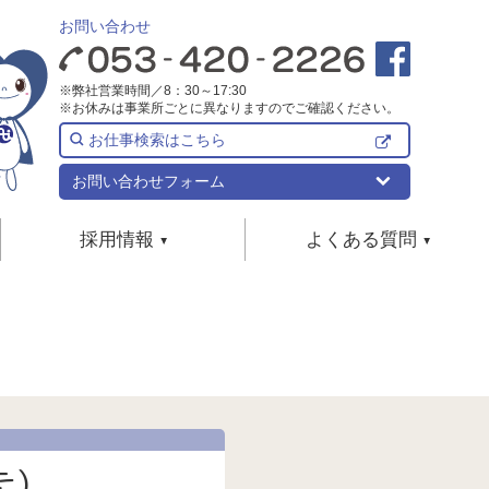
お問い合わせ
※弊社営業時間／8：30～17:30
※お休みは事業所ごとに異なりますのでご確認ください。
お仕事検索はこちら
お問い合わせフォーム
採用情報
よくある質問
リフォーム
新卒採用
事業所検索
よくある質問
めのリフォーム
宅介護
地域/サービスで選ぶ
居宅介護支援について
中途採用
めのリフォーム
介護サービスについて
用具
ーム
サービス付き高齢者向け住宅について
パート・アルバイト採用
者向け住宅
求人について
保険外サービス全般
)