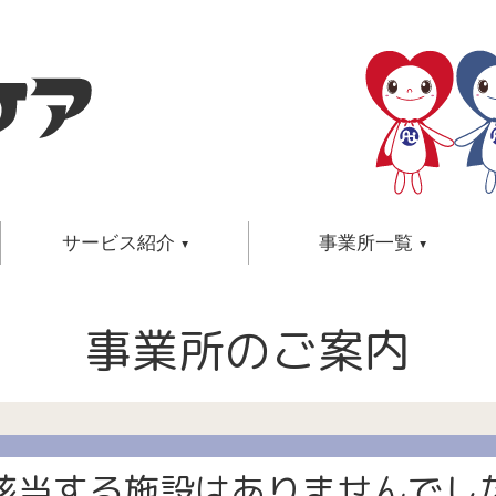
サービス紹介
事業所一覧
保育サービス
介護
事業所一覧
事業所のご案内
関連ページ
サービスメニュー・ご利用方法・
介護のた
在宅介護センター
小規模多機能型居
事業所検索
ご利用料金・店舗のご案内・
老後のた
ケアプランセンター
グループホーム
したい方
保育士募集・シッター募集
福祉
訪問入浴センター
住宅型有料老人ホ
地域/サービスで選ぶ
介護についての学び
訪問看護ステーション
サービス付き高齢
巡回型訪問サービスセンター
介護
介護するご家族の学び
デイサービスセンター
介護のプロとしての学び
(該当する施設はありませんでした