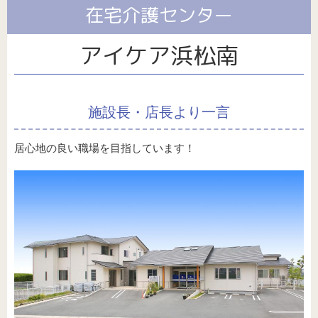
サイト/プライバシーポリシー
パート・アルバイト採用
福祉用具
在宅介護センター
介護保険外サービス全般
アイケア浜松南
施設長・店長より一言
居心地の良い職場を目指しています！