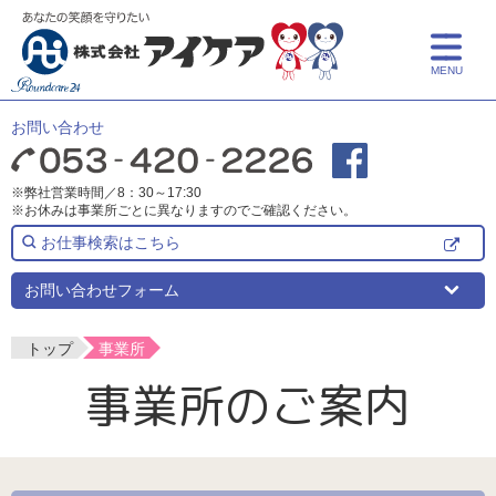
MENU
トップ
お問い合わせ
アイケアとは
※弊社営業時間／8：30～17:30
※お休みは事業所ごとに異なりますのでご確認ください。
サービス紹介
お仕事検索はこちら
介護サービス
事業所一覧
お問い合わせフォーム
保育サービス
事業所一覧
採用情報
トップ
事業所
事業所のご案内
介護についての学び
よくある質問
事業所検索
新卒採用
介護リフォーム
中途採用
お知らせ