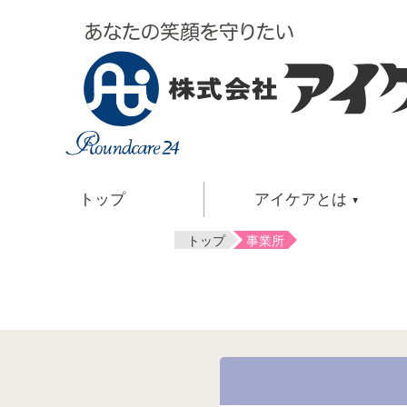
トップ
アイケアとは
トップ
事業所
介護サービス
アイケアとは
はじめて介護サービスを使いたい方
ご自宅で過ごしたい方
アイケアとは・共感介護・
お泊まりを利用しながらご自宅で過ご
会社概要・アクセスマップ・
ご自宅で過ごすのが難しい方
会長挨拶・社長挨拶・事業案内・
その他の関連サービス
社是・関連企業・沿革