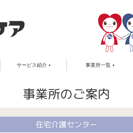
サービス紹介
事業所一覧
保育サービス
介護
事業所一覧
事業所のご案内
関連ページ
サービスメニュー・ご利用方法・
介護のた
在宅介護センター
小規模多機能型居
事業所検索
ご利用料金・店舗のご案内・
老後のた
ケアプランセンター
グループホーム
したい方
保育士募集・シッター募集
福祉
訪問入浴センター
住宅型有料老人ホ
地域/サービスで選ぶ
介護についての学び
訪問看護ステーション
サービス付き高齢
巡回型訪問サービスセンター
介護
介護するご家族の学び
デイサービスセンター
介護のプロとしての学び
在宅介護センター