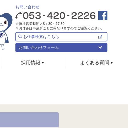
お問い合わせ
※弊社営業時間／8：30～17:30
※お休みは事業所ごとに異なりますのでご確認ください。
お仕事検索はこちら
お問い合わせフォーム
採用情報
よくある質問
リフォーム
新卒採用
事業所検索
よくある質問
めのリフォーム
宅介護
地域/サービスで選ぶ
居宅介護支援について
中途採用
めのリフォーム
介護サービスについて
用具
ーム
サービス付き高齢者向け住宅について
パート・アルバイト採用
者向け住宅
求人について
保険外サービス全般