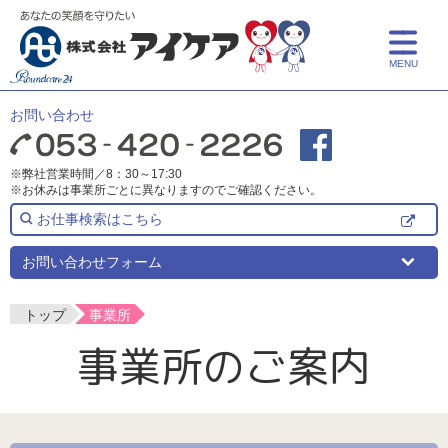
MENU
トップ
お問い合わせ
アイケアとは
※弊社営業時間／8：30～17:30
※お休みは事業所ごとに異なりますのでご確認ください。
サービス紹介
お仕事検索はこちら
介護サービス
事業所一覧
お問い合わせフォーム
保育サービス
事業所一覧
採用情報
トップ
事業所
事業所のご案内
介護についての学び
よくある質問
事業所検索
新卒採用
介護リフォーム
中途採用
お知らせ